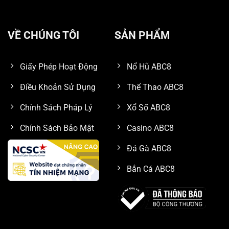
VỀ CHÚNG TÔI
SẢN PHẨM
Giấy Phép Hoạt Động
Nổ Hũ ABC8
Điều Khoản Sử Dụng
Thể Thao ABC8
Chính Sách Pháp Lý
Xổ Số ABC8
Chính Sách Bảo Mật
Casino ABC8
Đá Gà ABC8
Bắn Cá ABC8