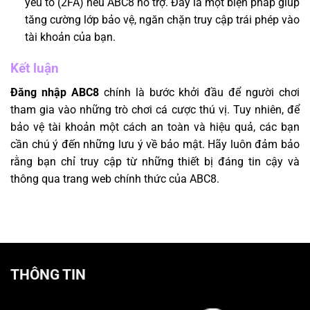
yếu tố (2FA) nếu ABC8 hỗ trợ. Đây là một biện pháp giúp
tăng cường lớp bảo vệ, ngăn chặn truy cập trái phép vào
tài khoản của bạn.
Kết luận
Đăng nhập ABC8
chính là bước khởi đầu để người chơi
tham gia vào những trò chơi cá cược thú vị. Tuy nhiên, để
bảo vệ tài khoản một cách an toàn và hiệu quả, các bạn
cần chú ý đến những lưu ý về bảo mật. Hãy luôn đảm bảo
rằng bạn chỉ truy cập từ những thiết bị đáng tin cậy và
thông qua trang web chính thức của ABC8.
THÔNG TIN