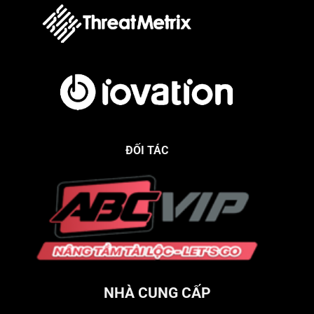
ĐỐI TÁC
NHÀ CUNG CẤP