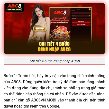
Chi tiết 4 bước đăng nhập ABC8
Bước 1: Trước tiên, hãy truy cập vào trang chủ chính thống
của ABC8. Đừng quên kiểm tra kỹ để đảm bảo rằng thành
viên đang vào đúng địa chỉ, tránh xa những trang giả mạo
có thể đánh cắp thông tin cá nhân. Để vào được nền tảng,
bạn chỉ cần gõ ABC8VN.MOBI vào thanh địa chỉ trên trình
duyệt hoặc tìm kiếm trên Google.