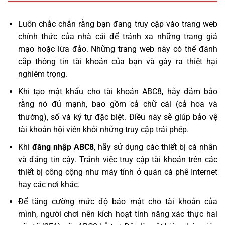
Luôn chắc chắn rằng bạn đang truy cập vào trang web
chính thức của nhà cái để tránh xa những trang giả
mạo hoặc lừa đảo. Những trang web này có thể đánh
cắp thông tin tài khoản của bạn và gây ra thiệt hại
nghiêm trọng.
Khi tạo mật khẩu cho tài khoản ABC8, hãy đảm bảo
rằng nó đủ mạnh, bao gồm cả chữ cái (cả hoa và
thường), số và ký tự đặc biệt. Điều này sẽ giúp bảo vệ
tài khoản hội viên khỏi những truy cập trái phép.
Khi
đăng nhập ABC8
, hãy sử dụng các thiết bị cá nhân
và đáng tin cậy. Tránh việc truy cập tài khoản trên các
thiết bị công cộng như máy tính ở quán cà phê Internet
hay các nơi khác.
Để tăng cường mức độ bảo mật cho tài khoản của
mình, người chơi nên kích hoạt tính năng xác thực hai