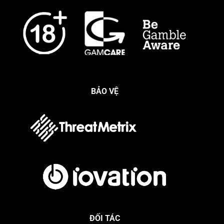
BẢO VỆ
ĐỐI TÁC