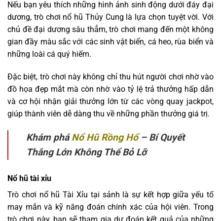
Nếu bạn yêu thích những hình ảnh sinh động dưới đáy đại
dương, trò chơi nổ hũ Thủy Cung là lựa chọn tuyệt vời. Với
chủ đề đại dương sâu thẳm, trò chơi mang đến một không
gian đầy màu sắc với các sinh vật biển, cá heo, rùa biển và
những loài cá quý hiếm.
Đặc biệt, trò chơi này không chỉ thu hút người chơi nhờ vào
đồ họa đẹp mắt mà còn nhờ vào tỷ lệ trả thưởng hấp dẫn
và cơ hội nhận giải thưởng lớn từ các vòng quay jackpot,
giúp thành viên dễ dàng thu về những phần thưởng giá trị.
Khám phá
Nổ Hũ Rồng Hổ
– Bí Quyết
Thắng Lớn Không Thể Bỏ Lỡ
Nổ hũ tài xỉu
Trò chơi nổ hũ Tài Xỉu tại sảnh là sự kết hợp giữa yếu tố
may mắn và kỹ năng đoán chính xác của hội viên. Trong
trò chơi này, bạn sẽ tham gia dự đoán kết quả của những