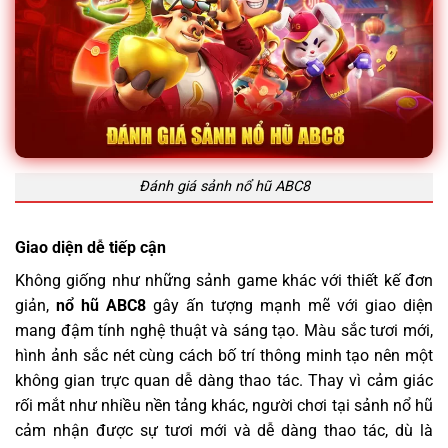
Đánh giá sảnh nổ hũ ABC8
Giao diện dễ tiếp cận
Không giống như những sảnh game khác với thiết kế đơn
giản,
nổ hũ ABC8
gây ấn tượng mạnh mẽ với giao diện
mang đậm tính nghệ thuật và sáng tạo. Màu sắc tươi mới,
hình ảnh sắc nét cùng cách bố trí thông minh tạo nên một
không gian trực quan dễ dàng thao tác. Thay vì cảm giác
rối mắt như nhiều nền tảng khác, người chơi tại sảnh nổ hũ
cảm nhận được sự tươi mới và dễ dàng thao tác, dù là