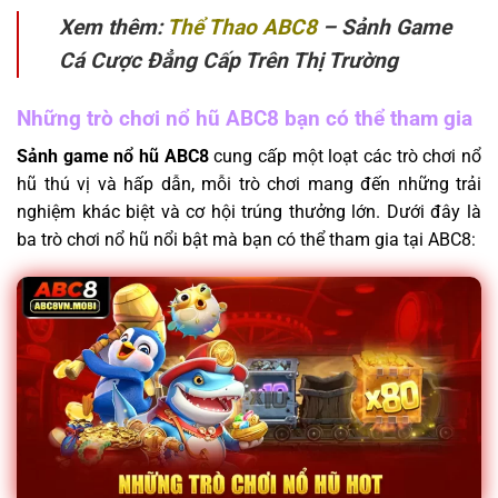
Xem thêm:
Thể Thao ABC8
– Sảnh Game
Cá Cược Đẳng Cấp Trên Thị Trường
Những trò chơi nổ hũ ABC8 bạn có thể tham gia
Sảnh game nổ hũ ABC8
cung cấp một loạt các trò chơi nổ
hũ thú vị và hấp dẫn, mỗi trò chơi mang đến những trải
nghiệm khác biệt và cơ hội trúng thưởng lớn. Dưới đây là
ba trò chơi nổ hũ nổi bật mà bạn có thể tham gia tại ABC8: