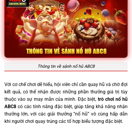
Thông tin về sảnh nổ hũ ABC8
Với cơ chế chơi dễ hiểu, hội viên chỉ cần quay hũ và chờ đợi
kết quả, có thể nhận được những phần thưởng giá trị tùy
thuộc vào sự may mắn của mình. Đặc biệt,
trò chơi nổ hũ
ABC8
có các tính năng đặc biệt, giúp tăng khả năng nhận
thưởng lớn, với các giải thưởng “nổ hũ” vô cùng hấp dẫn
khi người chơi quay trúng các tổ hợp biểu tượng đặc biệt.