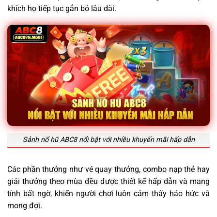
khích họ tiếp tục gắn bó lâu dài.
Sảnh nổ hũ ABC8 nổi bật với nhiều khuyến mãi hấp dẫn
Các phần thưởng như vé quay thưởng, combo nạp thẻ hay
giải thưởng theo mùa đều được thiết kế hấp dẫn và mang
tính bất ngờ, khiến người chơi luôn cảm thấy háo hức và
mong đợi.