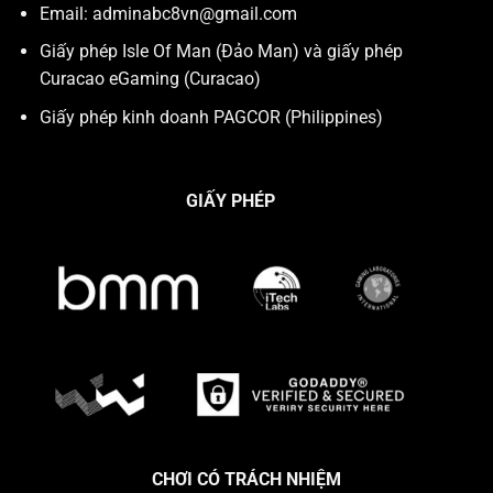
Email:
adminabc8vn@gmail.com
Giấy phép Isle Of Man (Đảo Man) và giấy phép
Curacao eGaming (Curacao)
Giấy phép kinh doanh PAGCOR (Philippines)
GIẤY PHÉP
CHƠI CÓ TRÁCH NHIỆM