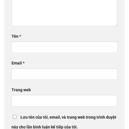
Tên
*
Email
*
Trang web
Lưu tên của tôi, email, và trang web trong trình duyệt
này cho lần bình luận kế tiếp của tôi.