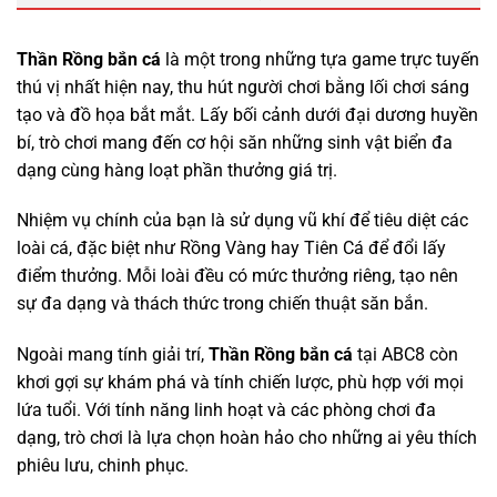
Thần Rồng bắn cá
là một trong những tựa game trực tuyến
thú vị nhất hiện nay, thu hút người chơi bằng lối chơi sáng
tạo và đồ họa bắt mắt. Lấy bối cảnh dưới đại dương huyền
bí, trò chơi mang đến cơ hội săn những sinh vật biển đa
dạng cùng hàng loạt phần thưởng giá trị.
Nhiệm vụ chính của bạn là sử dụng vũ khí để tiêu diệt các
loài cá, đặc biệt như Rồng Vàng hay Tiên Cá để đổi lấy
điểm thưởng. Mỗi loài đều có mức thưởng riêng, tạo nên
sự đa dạng và thách thức trong chiến thuật săn bắn.
Ngoài mang tính giải trí,
Thần Rồng bắn cá
tại ABC8 còn
khơi gợi sự khám phá và tính chiến lược, phù hợp với mọi
lứa tuổi. Với tính năng linh hoạt và các phòng chơi đa
dạng, trò chơi là lựa chọn hoàn hảo cho những ai yêu thích
phiêu lưu, chinh phục.