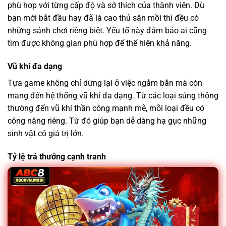
phù hợp với từng cấp độ và sở thích của thành viên. Dù
bạn mới bắt đầu hay đã là cao thủ săn mồi thì đều có
những sảnh chơi riêng biệt. Yếu tố này đảm bảo ai cũng
tìm được không gian phù hợp để thể hiện khả năng.
Vũ khí đa dạng
Tựa game không chỉ dừng lại ở việc ngắm bắn mà còn
mang đến hệ thống vũ khí đa dạng. Từ các loại súng thông
thường đến vũ khí thần công mạnh mẽ, mỗi loại đều có
công năng riêng. Từ đó giúp bạn dễ dàng hạ gục những
sinh vật có giá trị lớn.
Tỷ lệ trả thưởng cạnh tranh