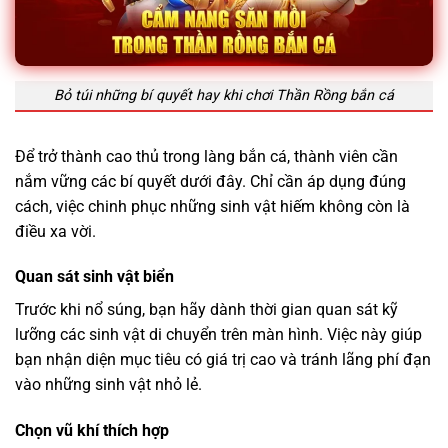
Bỏ túi những bí quyết hay khi chơi Thần Rồng bắn cá
Để trở thành cao thủ trong làng bắn cá, thành viên cần
nắm vững các bí quyết dưới đây. Chỉ cần áp dụng đúng
cách, việc chinh phục những sinh vật hiếm không còn là
điều xa vời.
Quan sát sinh vật biển
Trước khi nổ súng, bạn hãy dành thời gian quan sát kỹ
lưỡng các sinh vật di chuyển trên màn hình. Việc này giúp
bạn nhận diện mục tiêu có giá trị cao và tránh lãng phí đạn
vào những sinh vật nhỏ lẻ.
Chọn vũ khí thích hợp