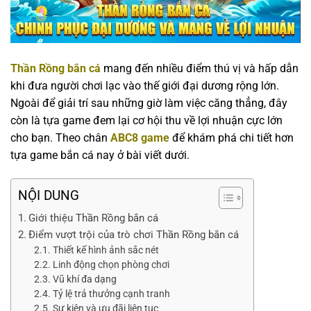
Thần Rồng bắn cá
mang đến nhiều điểm thú vị và hấp dẫn
khi đưa người chơi lạc vào thế giới đại dương rộng lớn.
Ngoài để giải trí sau những giờ làm việc căng thẳng, đây
còn là tựa game đem lại cơ hội thu về lợi nhuận cực lớn
cho bạn. Theo chân
ABC8 game
để khám phá chi tiết hơn
tựa game bắn cá nay ở bài viết dưới.
NỘI DUNG
Giới thiệu Thần Rồng bắn cá
Điểm vượt trội của trò chơi Thần Rồng bắn cá
Thiết kế hình ảnh sắc nét
Linh động chọn phòng chơi
Vũ khí đa dạng
Tỷ lệ trả thưởng cạnh tranh
Sự kiện và ưu đãi liên tục