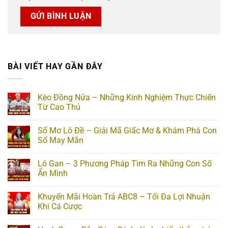
BÀI VIẾT HAY GẦN ĐÂY
Kèo Đồng Nửa – Những Kinh Nghiệm Thực Chiến
Từ Cao Thủ
Sổ Mơ Lô Đề – Giải Mã Giấc Mơ & Khám Phá Con
Số May Mắn
Lô Gan – 3 Phương Pháp Tìm Ra Những Con Số
Ẩn Mình
Khuyến Mãi Hoàn Trả ABC8 – Tối Đa Lợi Nhuận
Khi Cá Cược