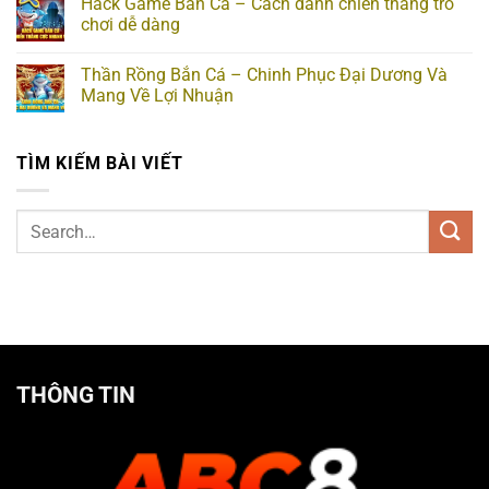
Hack Game Bắn Cá – Cách dành chiến thắng trò
chơi dễ dàng
Thần Rồng Bắn Cá – Chinh Phục Đại Dương Và
Mang Về Lợi Nhuận
TÌM KIẾM BÀI VIẾT
THÔNG TIN