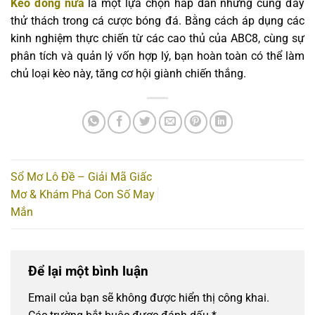
Kèo đồng nửa
là một lựa chọn hấp dẫn nhưng cũng đầy
thử thách trong cá cược bóng đá. Bằng cách áp dụng các
kinh nghiệm thực chiến từ các cao thủ của ABC8, cùng sự
phân tích và quản lý vốn hợp lý, bạn hoàn toàn có thể làm
chủ loại kèo này, tăng cơ hội giành chiến thắng.
Sổ Mơ Lô Đề – Giải Mã Giấc
Mơ & Khám Phá Con Số May
Mắn
Để lại một bình luận
Email của bạn sẽ không được hiển thị công khai.