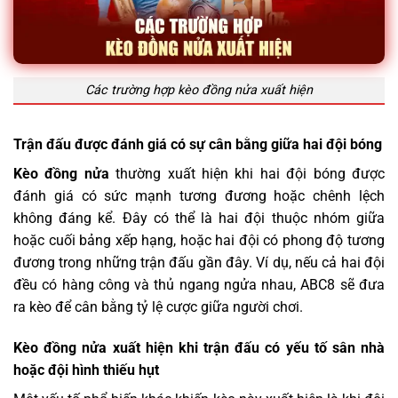
Các trường hợp kèo đồng nửa xuất hiện
Trận đấu được đánh giá có sự cân bằng giữa hai đội bóng
Kèo đồng nửa
thường xuất hiện khi hai đội bóng được
đánh giá có sức mạnh tương đương hoặc chênh lệch
không đáng kể. Đây có thể là hai đội thuộc nhóm giữa
hoặc cuối bảng xếp hạng, hoặc hai đội có phong độ tương
đương trong những trận đấu gần đây. Ví dụ, nếu cả hai đội
đều có hàng công và thủ ngang ngửa nhau, ABC8 sẽ đưa
ra kèo để cân bằng tỷ lệ cược giữa người chơi.
Kèo đồng nửa xuất hiện khi trận đấu có yếu tố sân nhà
hoặc đội hình thiếu hụt