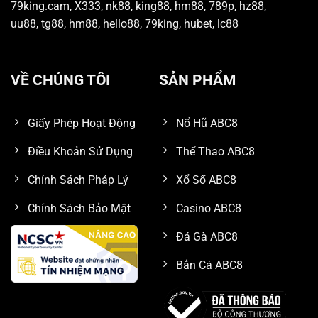
79king.cam
,
X333
,
nk88
,
king88
,
hm88
,
789p
,
hz88
,
uu88
,
tg88
,
hm88
,
hello88
,
79king
,
hubet
,
lc88
VỀ CHÚNG TÔI
SẢN PHẨM
Giấy Phép Hoạt Động
Nổ Hũ ABC8
Điều Khoản Sử Dụng
Thể Thao ABC8
Chính Sách Pháp Lý
Xổ Số ABC8
Chính Sách Bảo Mật
Casino ABC8
Đá Gà ABC8
Bắn Cá ABC8