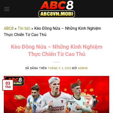
Chuyển
đến
nội
dung
ABC8
»
Tin tức
»
Kèo Đồng Nửa – Những Kinh Nghiệm
Thực Chiến Từ Cao Thủ
Kèo Đồng Nửa – Những Kinh Nghiệm
Thực Chiến Từ Cao Thủ
ĐÃ ĐĂNG TRÊN
THÁNG 3 3, 2025
BỞI
ADMIN
03
Th3