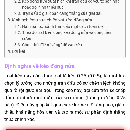
Kèo đồng nửa xuất hiện khi trận đấu có yếu tố sân nhà
hoặc đội hình thiếu hụt
Trận đấu ở giai đoạn căng thẳng của giải đấu
Kinh nghiệm thực chiến với kèo đồng nửa
Nắm bắt bối cảnh trận đấu một cách toàn diện
Theo dõi sát biến động kèo đồng nửa và dòng tiền
cược
Chọn thời điểm “vàng” để vào kèo
Lời kết
Định nghĩa về kèo đồng nửa
Loại kèo này còn được gọi là kèo 0.25 (0-0.5), là một lựa
chọn lý tưởng cho những trận đấu có sự chênh lệch không
quá rõ rệt giữa hai đội. Trong kèo này, đội cửa trên sẽ chấp
đội cửa dưới một nửa của kèo đồng (tương đương 0.25
bàn). Điều này giúp kết quả cược trở nên rõ ràng hơn, giảm
thiểu khả năng hòa tiền và tạo ra một sự phân định thắng
thua chính xác.