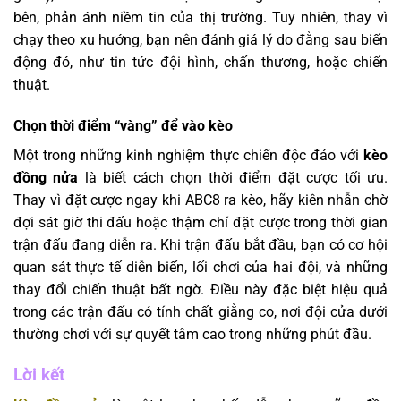
bên, phản ánh niềm tin của thị trường. Tuy nhiên, thay vì
chạy theo xu hướng, bạn nên đánh giá lý do đằng sau biến
động đó, như tin tức đội hình, chấn thương, hoặc chiến
thuật.
Chọn thời điểm “vàng” để vào kèo
Một trong những kinh nghiệm thực chiến độc đáo với
kèo
đồng nửa
là biết cách chọn thời điểm đặt cược tối ưu.
Thay vì đặt cược ngay khi ABC8 ra kèo, hãy kiên nhẫn chờ
đợi sát giờ thi đấu hoặc thậm chí đặt cược trong thời gian
trận đấu đang diễn ra. Khi trận đấu bắt đầu, bạn có cơ hội
quan sát thực tế diễn biến, lối chơi của hai đội, và những
thay đổi chiến thuật bất ngờ. Điều này đặc biệt hiệu quả
trong các trận đấu có tính chất giằng co, nơi đội cửa dưới
thường chơi với sự quyết tâm cao trong những phút đầu.
Lời kết