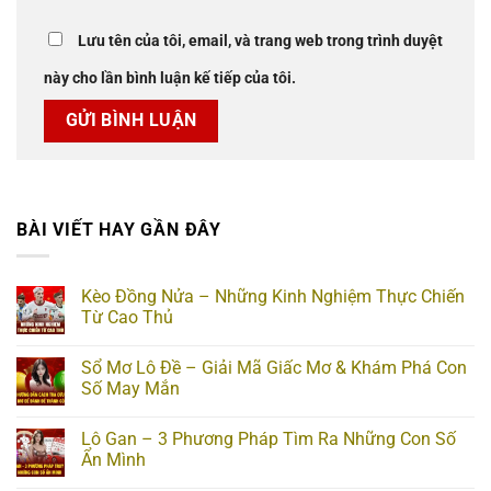
Lưu tên của tôi, email, và trang web trong trình duyệt
này cho lần bình luận kế tiếp của tôi.
BÀI VIẾT HAY GẦN ĐÂY
Kèo Đồng Nửa – Những Kinh Nghiệm Thực Chiến
Từ Cao Thủ
Sổ Mơ Lô Đề – Giải Mã Giấc Mơ & Khám Phá Con
Số May Mắn
Lô Gan – 3 Phương Pháp Tìm Ra Những Con Số
Ẩn Mình