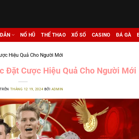
 DẪN
NỔ HŨ
THỂ THAO
XỔ SỐ
CASINO
ĐÁ GÀ
Cược Hiệu Quả Cho Người Mới
ợc Đặt Cược Hiệu Quả Cho Người Mới
 TRÊN
THÁNG 12 19, 2024
BỞI
ADMIN