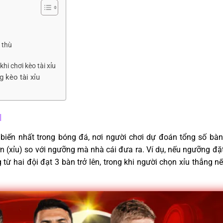
 thù
hi chơi kèo tài xỉu
 kèo tài xỉu
u
biến nhất trong bóng đá, nơi người chơi dự đoán tổng số bà
n (xỉu) so với ngưỡng mà nhà cái đưa ra. Ví dụ, nếu ngưỡng đặt
từ hai đội đạt 3 bàn trở lên, trong khi người chọn xỉu thắng n