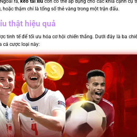
 Ngoài ra,
kèo tài xỉu
còn có thể áp dụng cho các khía cạnh cụ 
, hoặc thậm chí là tổng số thẻ vàng trong một trận đấu.
ỉu thật hiệu quả
ợc tinh tế để tối ưu hóa cơ hội chiến thắng. Dưới đây là ba chi
 cá cược loại này: