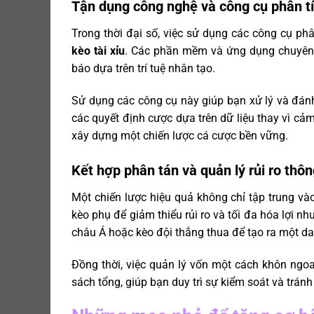
Tận dụng công nghệ và công cụ phân t
Trong thời đại số, việc sử dụng các công cụ phân 
kèo tài xỉu
. Các phần mềm và ứng dụng chuyên d
báo dựa trên trí tuệ nhân tạo.
Sử dụng các công cụ này giúp bạn xử lý và đánh
các quyết định cược dựa trên dữ liệu thay vì c
xây dựng một chiến lược cá cược bền vững.
Kết hợp phân tán và quản lý rủi ro thôn
Một chiến lược hiệu quả không chỉ tập trung v
kèo phụ để giảm thiểu rủi ro và tối đa hóa lợi nh
châu Á hoặc kèo đội thắng thua để tạo ra một 
Đồng thời, việc quản lý vốn một cách khôn ngo
sách tổng, giúp bạn duy trì sự kiểm soát và trán