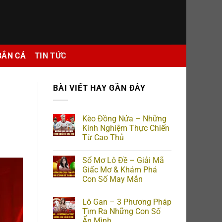
BẮN CÁ
TIN TỨC
BÀI VIẾT HAY GẦN ĐÂY
Kèo Đồng Nửa – Những
Kinh Nghiệm Thực Chiến
Từ Cao Thủ
Sổ Mơ Lô Đề – Giải Mã
Giấc Mơ & Khám Phá
Con Số May Mắn
Lô Gan – 3 Phương Pháp
Tìm Ra Những Con Số
Ẩn Mình