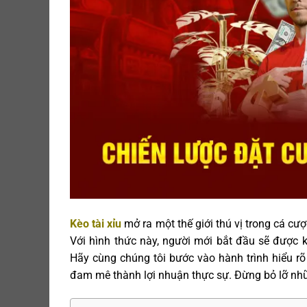
Kèo tài xỉu
mở ra một thế giới thú vị trong cá cư
Với hình thức này, người mới bắt đầu sẽ được
Hãy cùng chúng tôi bước vào hành trình hiểu r
đam mê thành lợi nhuận thực sự. Đừng bỏ lỡ nh