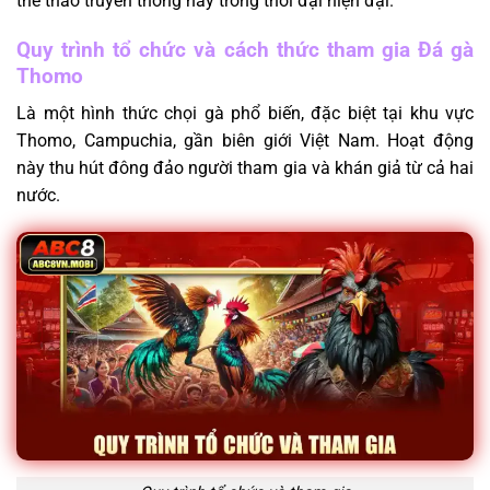
thể thao truyền thống này trong thời đại hiện đại.
Quy trình tổ chức và cách thức tham gia Đá gà
Thomo
Là một hình thức chọi gà phổ biến, đặc biệt tại khu vực
Thomo, Campuchia, gần biên giới Việt Nam. Hoạt động
này thu hút đông đảo người tham gia và khán giả từ cả hai
nước.