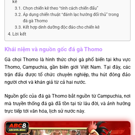
kê
Chọn chiến kê theo “tính cách chiến đấu”
Áp dụng chiến thuật “đánh lạc hướng đối thủ” trong
đá gà Thomo
Kết hợp dinh dưỡng độc đáo cho chiến kê
Lời kết
Khái niệm và nguồn gốc đá gà Thomo
Gà chọi Thomo là hình thức chọi gà phổ biến tại khu vực
Thomo, Campuchia, gần biên giới Việt Nam. Tại đây, các
trận đấu được tổ chức chuyên nghiệp, thu hút đông đảo
người chơi và khán giả từ cả hai nước.
Nguồn gốc của đá gà Thomo bắt nguồn từ Campuchia, nơi
mà truyền thống đá gà đã tồn tại từ lâu đời, và ảnh hưởng
trực tiếp tới văn hóa, lịch sử nước này.