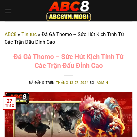
Chuyển
đến
nội
dung
ABC8
»
Tin tức
»
Đá Gà Thomo – Sức Hút Kịch Tính Từ
Các Trận Đấu Đỉnh Cao
Đá Gà Thomo – Sức Hút Kịch Tính Từ
Các Trận Đấu Đỉnh Cao
ĐÃ ĐĂNG TRÊN
THÁNG 12 27, 2024
BỞI
ADMIN
27
Th12