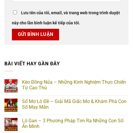
Lưu tên của tôi, email, và trang web trong trình duyệt
này cho lần bình luận kế tiếp của tôi.
BÀI VIẾT HAY GẦN ĐÂY
Kèo Đồng Nửa – Những Kinh Nghiệm Thực Chiến
Từ Cao Thủ
Sổ Mơ Lô Đề – Giải Mã Giấc Mơ & Khám Phá Con
Số May Mắn
Lô Gan – 3 Phương Pháp Tìm Ra Những Con Số
Ẩn Mình