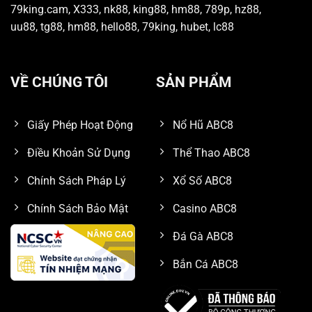
79king.cam
,
X333
,
nk88
,
king88
,
hm88
,
789p
,
hz88
,
uu88
,
tg88
,
hm88
,
hello88
,
79king
,
hubet
,
lc88
VỀ CHÚNG TÔI
SẢN PHẨM
Giấy Phép Hoạt Động
Nổ Hũ ABC8
Điều Khoản Sử Dụng
Thể Thao ABC8
Chính Sách Pháp Lý
Xổ Số ABC8
Chính Sách Bảo Mật
Casino ABC8
Đá Gà ABC8
Bắn Cá ABC8