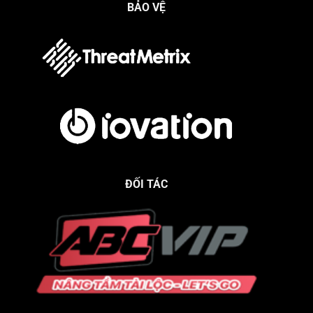
BẢO VỆ
ĐỐI TÁC