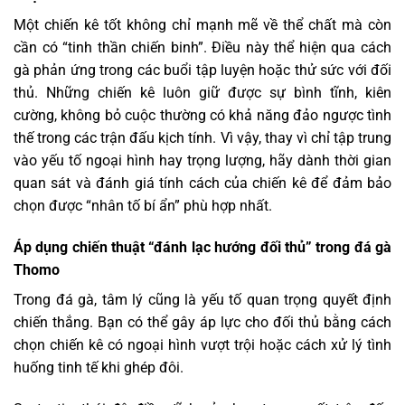
Một chiến kê tốt không chỉ mạnh mẽ về thể chất mà còn
cần có “tinh thần chiến binh”. Điều này thể hiện qua cách
gà phản ứng trong các buổi tập luyện hoặc thử sức với đối
thủ. Những chiến kê luôn giữ được sự bình tĩnh, kiên
cường, không bỏ cuộc thường có khả năng đảo ngược tình
thế trong các trận đấu kịch tính. Vì vậy, thay vì chỉ tập trung
vào yếu tố ngoại hình hay trọng lượng, hãy dành thời gian
quan sát và đánh giá tính cách của chiến kê để đảm bảo
chọn được “nhân tố bí ẩn” phù hợp nhất.
Áp dụng chiến thuật “đánh lạc hướng đối thủ” trong đá gà
Thomo
Trong đá gà, tâm lý cũng là yếu tố quan trọng quyết định
chiến thắng. Bạn có thể gây áp lực cho đối thủ bằng cách
chọn chiến kê có ngoại hình vượt trội hoặc cách xử lý tình
huống tinh tế khi ghép đôi.