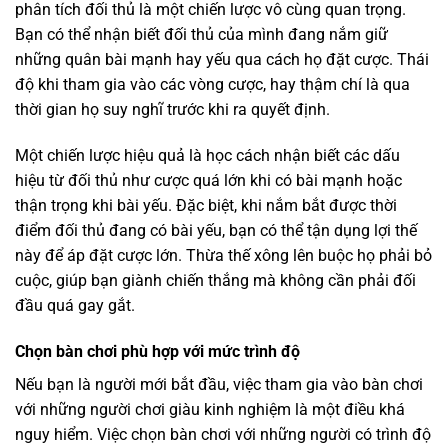
phân tích đối thủ là một chiến lược vô cùng quan trọng.
Bạn có thể nhận biết đối thủ của mình đang nắm giữ
những quân bài mạnh hay yếu qua cách họ đặt cược. Thái
độ khi tham gia vào các vòng cược, hay thậm chí là qua
thời gian họ suy nghĩ trước khi ra quyết định.
Một chiến lược hiệu quả là học cách nhận biết các dấu
hiệu từ đối thủ như cược quá lớn khi có bài mạnh hoặc
thận trọng khi bài yếu. Đặc biệt, khi nắm bắt được thời
điểm đối thủ đang có bài yếu, bạn có thể tận dụng lợi thế
này để áp đặt cược lớn. Thừa thế xông lên buộc họ phải bỏ
cuộc, giúp bạn giành chiến thắng mà không cần phải đối
đầu quá gay gắt.
Chọn bàn chơi phù hợp với mức trình độ
Nếu bạn là người mới bắt đầu, việc tham gia vào bàn chơi
với những người chơi giàu kinh nghiệm là một điều khá
nguy hiểm. Việc chọn bàn chơi với những người có trình độ