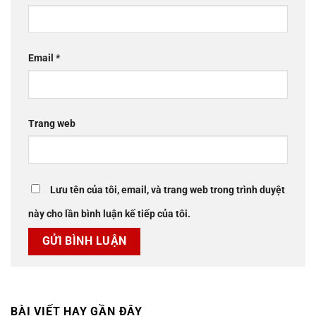
Email
*
Trang web
Lưu tên của tôi, email, và trang web trong trình duyệt
này cho lần bình luận kế tiếp của tôi.
BÀI VIẾT HAY GẦN ĐÂY