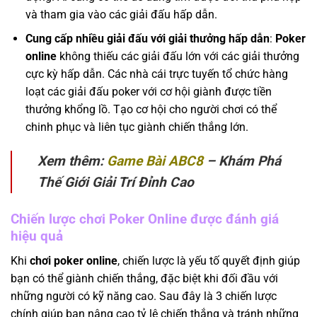
và tham gia vào các giải đấu hấp dẫn.
Cung cấp nhiều giải đấu với giải thưởng hấp dẫn
:
Poker
online
không thiếu các giải đấu lớn với các giải thưởng
cực kỳ hấp dẫn. Các nhà cái trực tuyến tổ chức hàng
loạt các giải đấu poker với cơ hội giành được tiền
thưởng khổng lồ. Tạo cơ hội cho người chơi có thể
chinh phục và liên tục giành chiến thắng lớn.
Xem thêm:
Game Bài ABC8
– Khám Phá
Thế Giới Giải Trí Đỉnh Cao
Chiến lược chơi Poker Online được đánh giá
hiệu quả
Khi
chơi poker online
, chiến lược là yếu tố quyết định giúp
bạn có thể giành chiến thắng, đặc biệt khi đối đầu với
những người có kỹ năng cao. Sau đây là 3 chiến lược
chính giúp bạn nâng cao tỷ lệ chiến thắng và tránh những