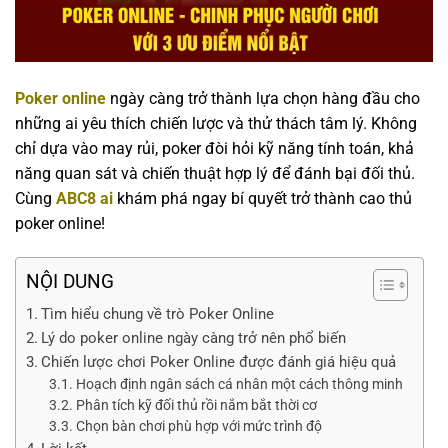
Poker online
ngày càng trở thành lựa chọn hàng đầu cho
những ai yêu thích chiến lược và thử thách tâm lý. Không
chỉ dựa vào may rủi, poker đòi hỏi kỹ năng tính toán, khả
năng quan sát và chiến thuật hợp lý để đánh bại đối thủ.
Cùng
ABC8 ai
khám phá ngay bí quyết trở thành cao thủ
poker online!
NỘI DUNG
Tìm hiểu chung về trò Poker Online
Lý do poker online ngày càng trở nên phổ biến
Chiến lược chơi Poker Online được đánh giá hiệu quả
Hoạch định ngân sách cá nhân một cách thông minh
Phân tích kỹ đối thủ rồi nắm bắt thời cơ
Chọn bàn chơi phù hợp với mức trình độ